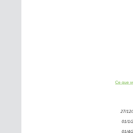
Ce que v
27/12
01/1/
01/4/