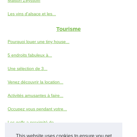
Maison Zeyssolff
Les vins d'alsace et les...
Tourisme
Pourquoi louer une tiny house...
5 endroits fabuleux à...
Une sélection de 3...
Venez découvrir la location...
Activités amusantes à faire...
Occupez vous pendant votre...
Les golfs a proximité de...
Auberge du Maennelstein
This website uses cookies to ensure you get