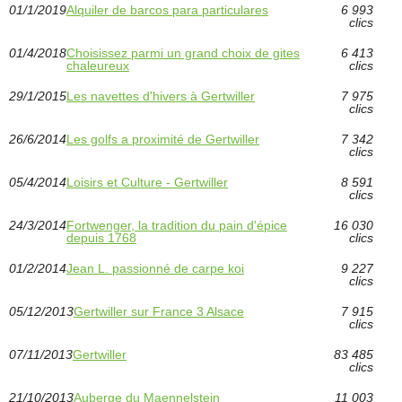
01/1/2019
Alquiler de barcos para particulares
6 993
clics
01/4/2018
Choisissez parmi un grand choix de gites
6 413
chaleureux
clics
29/1/2015
Les navettes d'hivers à Gertwiller
7 975
clics
26/6/2014
Les golfs a proximité de Gertwiller
7 342
clics
05/4/2014
Loisirs et Culture - Gertwiller
8 591
clics
24/3/2014
Fortwenger, la tradition du pain d'épice
16 030
depuis 1768
clics
01/2/2014
Jean L. passionné de carpe koi
9 227
clics
05/12/2013
Gertwiller sur France 3 Alsace
7 915
clics
07/11/2013
Gertwiller
83 485
clics
21/10/2013
Auberge du Maennelstein
11 003