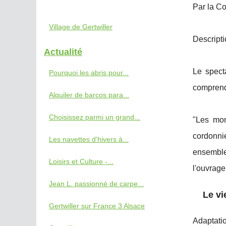
Par la C
Village de Gertwiller
Descripti
Actualité
Le specta
Pourquoi les abris pour...
compren
Alquiler de barcos para...
Choisissez parmi un grand...
"Les mon
cordonnie
Les navettes d'hivers à...
ensemble
Loisirs et Culture -...
l'ouvrage
Jean L. passionné de carpe...
Le vi
Gertwiller sur France 3 Alsace
Adaptati