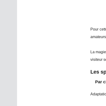
Pour cett
amateurs,
La magie 
visiteur 
Les s
Par ci
Adaptati