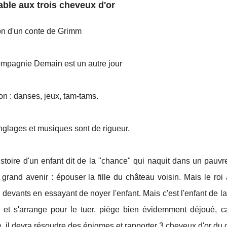
able aux trois cheveux d'or
on d'un conte de Grimm
ompagnie Demain est un autre jour
on : danses, jeux, tam-tams.
nglages et musiques sont de rigueur.
histoire d'un enfant dit de la "chance" qui naquit dans un pauvr
 grand avenir : épouser la fille du château voisin. Mais le ro
 devants en essayant de noyer l'enfant. Mais c'est l'enfant de l
d et s'arrange pour le tuer, piège bien évidemment déjoué, ca
, il devra résoudre des énigmes et rapporter 3 cheveux d'or du