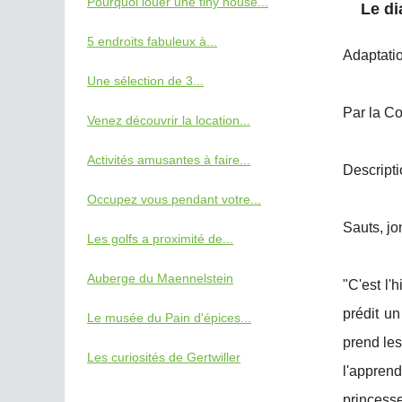
Pourquoi louer une tiny house...
Le di
5 endroits fabuleux à...
Adaptati
Une sélection de 3...
Par la C
Venez découvrir la location...
Activités amusantes à faire...
Descripti
Occupez vous pendant votre...
Sauts, jo
Les golfs a proximité de...
Auberge du Maennelstein
"C'est l'
prédit un
Le musée du Pain d'épices...
prend les
Les curiosités de Gertwiller
l'appren
princesse