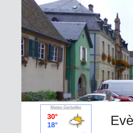
Meteo Gertwiller
Evè