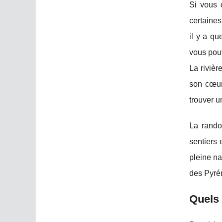
Si vous
certaines
il y a qu
vous pouv
La rivièr
son cœur
trouver u
La rando
sentiers 
pleine n
des Pyré
Quels 