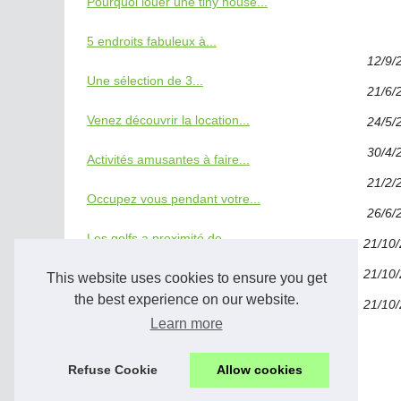
Pourquoi louer une tiny house...
5 endroits fabuleux à...
12/9/
Une sélection de 3...
21/6/
Venez découvrir la location...
24/5/
30/4/
Activités amusantes à faire...
21/2/
Occupez vous pendant votre...
26/6/
Les golfs a proximité de...
21/10
21/10
This website uses cookies to ensure you get
Auberge du Maennelstein
the best experience on our website.
21/10
Le musée du Pain d'épices...
Learn more
Les curiosités de Gertwiller
Refuse Cookie
Allow cookies