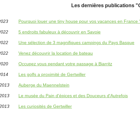
Les dernières publications "G
2023
Pourquoi louer une tiny house pour vos vacances en France 
2022
5 endroits fabuleux à découvrir en Savoie
2022
Une sélection de 3 magnifiques campings du Pays Basque
2022
Venez découvrir la location de bateau
2020
Occupez vous pendant votre passage à Biarritz
2014
Les golfs a proximité de Gertwiller
/2013
Auberge du Maennelstein
/2013
Le musée du Pain d'épices et des Douceurs d'Autrefois
/2013
Les curiosités de Gertwiller